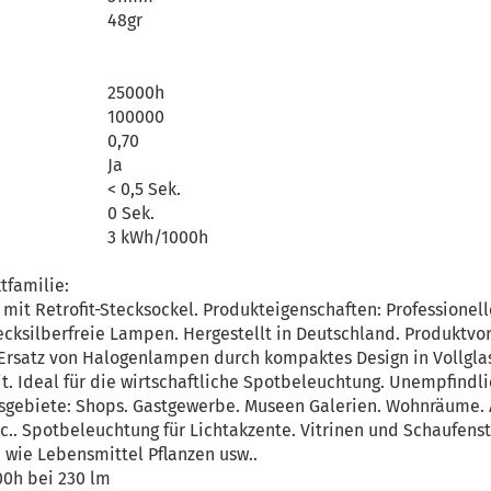
48gr
25000h
100000
0,70
Ja
< 0,5 Sek.
0 Sek.
3 kWh/1000h
tfamilie:
mit Retrofit-Stecksockel. Produkteigenschaften: Professionell
ksilberfreie Lampen. Hergestellt in Deutschland. Produktvort
Ersatz von Halogenlampen durch kompaktes Design in Vollglas
t. Ideal für die wirtschaftliche Spotbeleuchtung. Unempfindl
gebiete: Shops. Gastgewerbe. Museen Galerien. Wohnräume. A
.. Spotbeleuchtung für Lichtakzente. Vitrinen und Schaufenst
wie Lebensmittel Pflanzen usw..
00h bei 230 lm