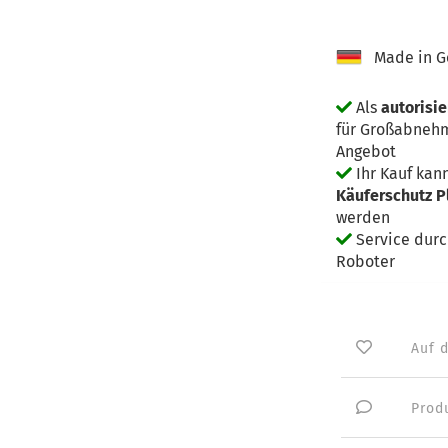
Made in G
Als
autorisi
für Großabnehm
Angebot
Ihr Kauf kan
Käuferschutz P
werden
Service dur
Roboter
Auf 
Prod