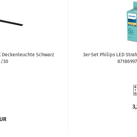
K Deckenleuchte Schwarz
3er-Set Philips LED Str
1/30
87186997
A
G
3
EUR