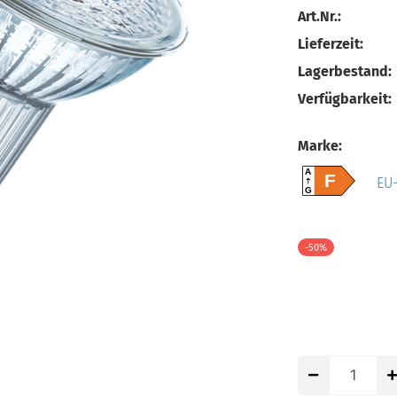
Art.Nr.:
Lieferzeit:
Lagerbestand:
Verfügbarkeit:
Marke:
A
F
EU-
G
-50%