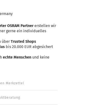
ermany
erter OSRAM Partner
erstellen wir
er gerne ein individuelles
n über
Trusted Shops
lus
bis 20.000 EUR abgesichert
ch
echte Menschen
und keine
den Merkzettel
uktberatung