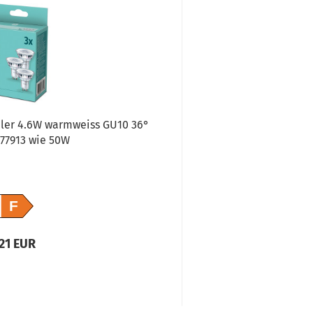
ahler 4.6W warmweiss GU10 36°
2er-Pack OSRAM L
77913 wie 50W
warmweis
F
,21 EUR