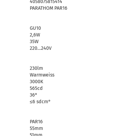
4058075815414
PARATHOM PAR16
GU10
2,6W
35W
220…240V
230lm
Warmweiss
3000K
565cd
36°
≤6 sdcm°
PAR16
55mm
51mm