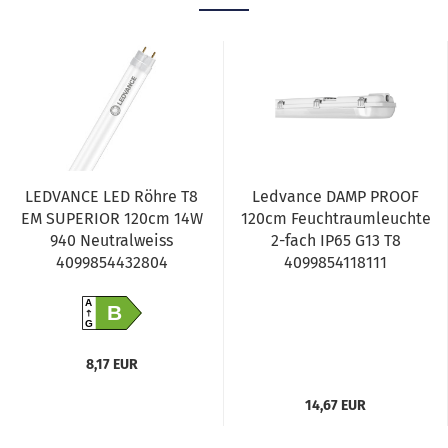
LEDVANCE LED Röhre T8
Ledvance DAMP PROOF
EM SUPERIOR 120cm 14W
120cm Feuchtraumleuchte
940 Neutralweiss
2-fach IP65 G13 T8
4099854432804
4099854118111
A
B
G
8,17 EUR
14,67 EUR