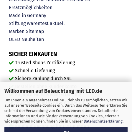
Ersatzmöglichkeiten
Made in Germany
Stiftung Warentest aktuell
Marken
Sitemap
OLED
Neuheiten
SICHER EINKAUFEN
Trusted Shops Zertifizierung
Schnelle Lieferung
Sichere Zahlung durch SSL
Bestellen ohne Kundenkonto
Willkommen auf Beleuchtung-mit-LED.de
20 Jahre Fachservice-Erfahrung
Um Ihnen ein angenehmes Online-Erlebnis zu ermöglichen, setzen wir
"Ausgezeichnete" Kundenmeinungen
auf unserer Webseite Cookies ein. Durch das Weitersurfen erklären Sie
Mehr als 450.000 zufriedene Kunden
sich mit der Verwendung von Cookies einverstanden. Detaillierte
Informationen und wie Sie der Verwendung von Cookies jederzeit
Service durch echte Menschen, keine Bots
widersprechen können, finden Sie in unserer
Datenschutzerklärung
.
Kauf auf Rechnung für B2B-Kunden