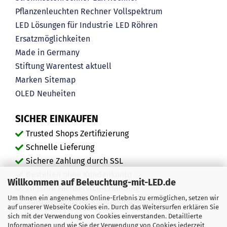
Pflanzenleuchten Rechner
Vollspektrum
LED Lösungen für Industrie
LED Röhren
Ersatzmöglichkeiten
Made in Germany
Stiftung Warentest aktuell
Marken
Sitemap
OLED
Neuheiten
SICHER EINKAUFEN
Trusted Shops Zertifizierung
Schnelle Lieferung
Sichere Zahlung durch SSL
Bestellen ohne Kundenkonto
Willkommen auf Beleuchtung-mit-LED.de
20 Jahre Fachservice-Erfahrung
Um Ihnen ein angenehmes Online-Erlebnis zu ermöglichen, setzen wir
"Ausgezeichnete" Kundenmeinungen
auf unserer Webseite Cookies ein. Durch das Weitersurfen erklären Sie
Mehr als 450.000 zufriedene Kunden
sich mit der Verwendung von Cookies einverstanden. Detaillierte
Informationen und wie Sie der Verwendung von Cookies jederzeit