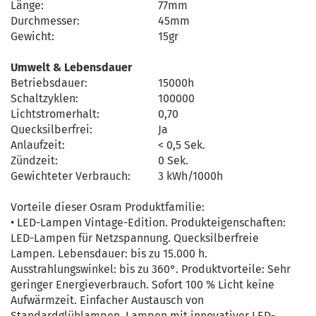
Länge:
77mm
Durchmesser:
45mm
Gewicht:
15gr
Umwelt & Lebensdauer
Betriebsdauer:
15000h
Schaltzyklen:
100000
Lichtstromerhalt:
0,70
Quecksilberfrei:
Ja
Anlaufzeit:
< 0,5 Sek.
Zündzeit:
0 Sek.
Gewichteter Verbrauch:
3 kWh/1000h
Vorteile dieser Osram Produktfamilie:
• LED-Lampen Vintage-Edition. Produkteigenschaften:
LED-Lampen für Netzspannung. Quecksilberfreie
Lampen. Lebensdauer: bis zu 15.000 h.
Ausstrahlungswinkel: bis zu 360°. Produktvorteile: Sehr
geringer Energieverbrauch. Sofort 100 % Licht keine
Aufwärmzeit. Einfacher Austausch von
Standardglühlampen. Lampen mit innovativer LED-