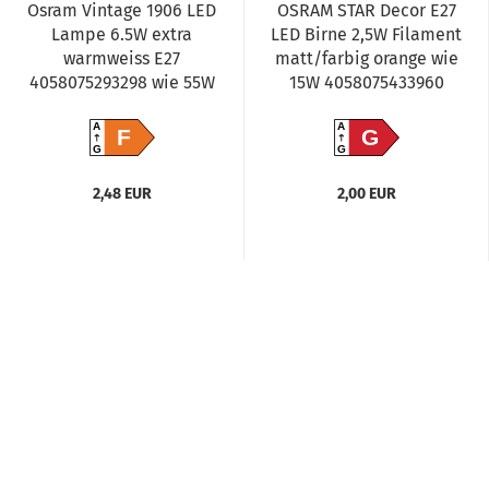
Osram Vintage 1906 LED
OSRAM STAR Decor E27
Lampe 6.5W extra
LED Birne 2,5W Filament
warmweiss E27
matt/farbig orange wie
4058075293298 wie 55W
15W 4058075433960
A
A
F
G
G
G
2,48 EUR
2,00 EUR