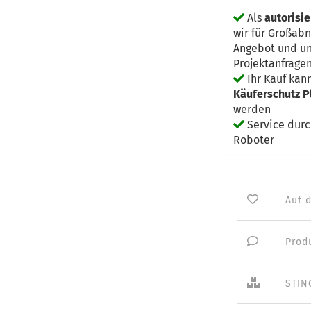
Als
autorisie
wir für Großab
Angebot und un
Projektanfrage
Ihr Kauf kan
Käuferschutz P
werden
Service dur
Roboter
Auf 
Prod
STIN