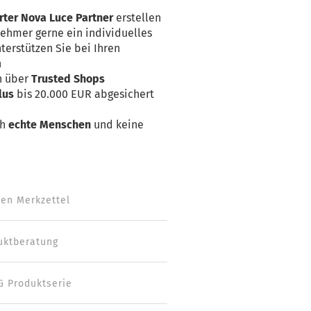
rter Nova Luce Partner
erstellen
nehmer gerne ein individuelles
terstützen Sie bei Ihren
n
n über
Trusted Shops
lus
bis 20.000 EUR abgesichert
ch
echte Menschen
und keine
den Merkzettel
uktberatung
G Produktserie