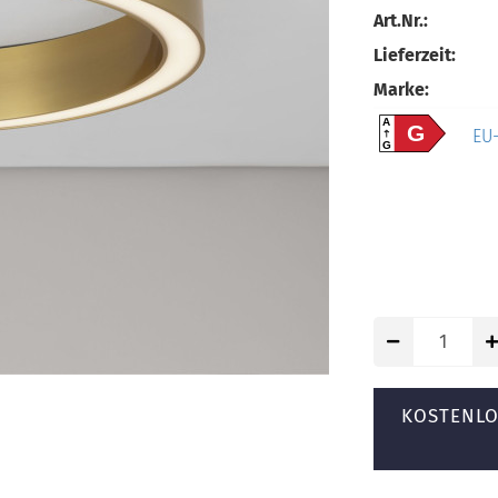
Art.Nr.:
Lieferzeit:
Marke:
A
G
EU-
G
KOSTENLO