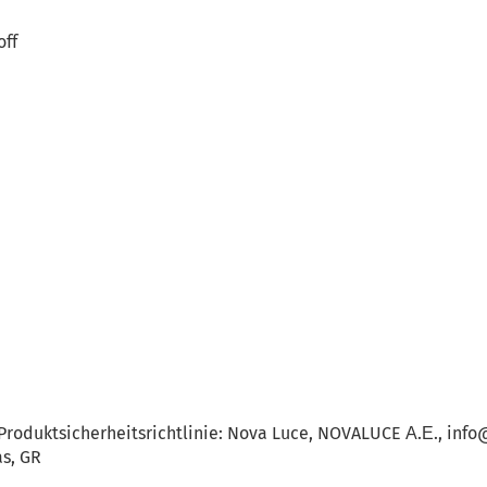
off
Produktsicherheitsrichtlinie: Nova Luce, NOVALUCE Α.Ε., in
as, GR