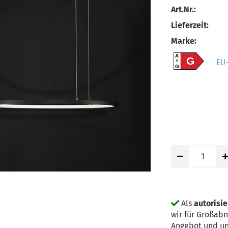
Art.Nr.:
Lieferzeit:
Marke:
A
G
EU-
G
Als
autorisie
wir für Großab
Angebot und un