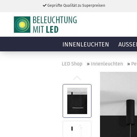
Geprüfte Qualität zu Superpreisen
INNENLEUCHTEN
AUSSE
LED Shop
»
Innenleuchten
»
Pe