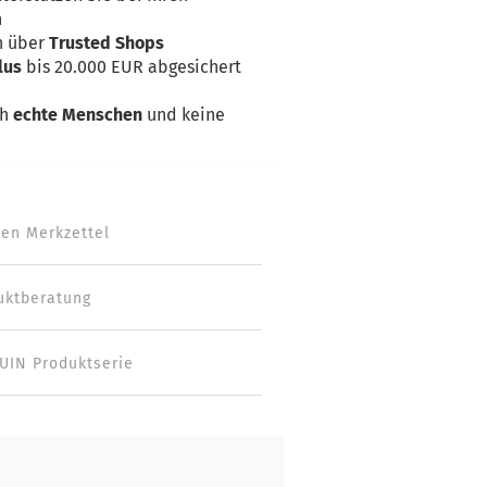
n
n über
Trusted Shops
lus
bis 20.000 EUR abgesichert
ch
echte Menschen
und keine
den Merkzettel
uktberatung
UIN Produktserie