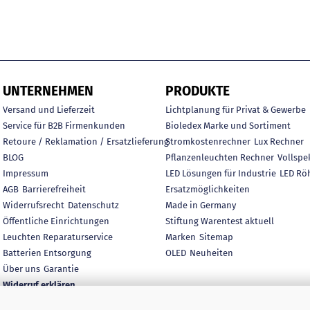
UNTERNEHMEN
PRODUKTE
Versand und Lieferzeit
Lichtplanung für Privat & Gewerbe
Service für B2B Firmenkunden
Bioledex Marke und Sortiment
Retoure / Reklamation / Ersatzlieferung
Stromkostenrechner
Lux Rechner
BLOG
Pflanzenleuchten Rechner
Vollspe
Impressum
LED Lösungen für Industrie
LED Rö
AGB
Barrierefreiheit
Ersatzmöglichkeiten
Widerrufsrecht
Datenschutz
Made in Germany
Öffentliche Einrichtungen
Stiftung Warentest aktuell
Leuchten Reparaturservice
Marken
Sitemap
Batterien Entsorgung
OLED
Neuheiten
Über uns
Garantie
Widerruf erklären