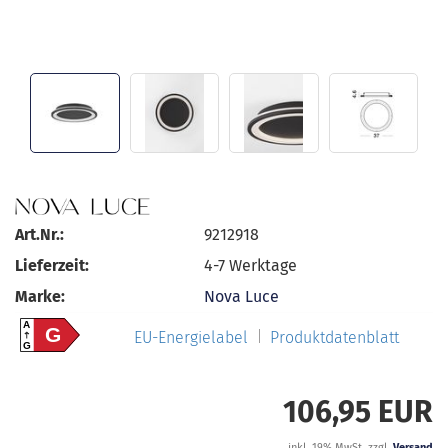
Art.Nr.:
9212918
Lieferzeit:
4-7 Werktage
Marke:
Nova Luce
A
G
EU-Energielabel
Produktdatenblatt
G
106,95 EUR
inkl. 19% MwSt. zzgl.
Versand