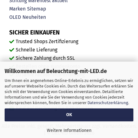
Stiftung Warentest aktuell
Marken
Sitemap
OLED
Neuheiten
SICHER EINKAUFEN
Trusted Shops Zertifizierung
Schnelle Lieferung
Sichere Zahlung durch SSL
Bestellen ohne Kundenkonto
Willkommen auf Beleuchtung-mit-LED.de
20 Jahre Fachservice-Erfahrung
Um Ihnen ein angenehmes Online-Erlebnis zu ermöglichen, setzen wir
"Ausgezeichnete" Kundenmeinungen
auf unserer Webseite Cookies ein. Durch das Weitersurfen erklären Sie
Mehr als 450.000 zufriedene Kunden
sich mit der Verwendung von Cookies einverstanden. Detaillierte
Informationen und wie Sie der Verwendung von Cookies jederzeit
Service durch echte Menschen, keine Bots
widersprechen können, finden Sie in unserer
Datenschutzerklärung
.
Kauf auf Rechnung für B2B-Kunden
OK
Alle Preise inkl. gesetzl. Mehrwertsteuer zzgl. Versandkosten.
Weitere Informationen
| © DEL-KO GmbH 2026