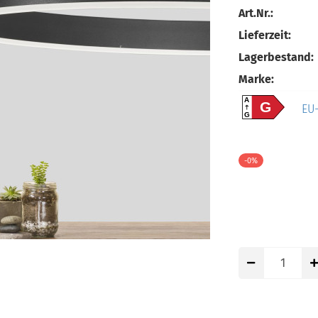
Art.Nr.:
Lieferzeit:
Lagerbestand:
Marke:
A
G
EU-
G
-0%