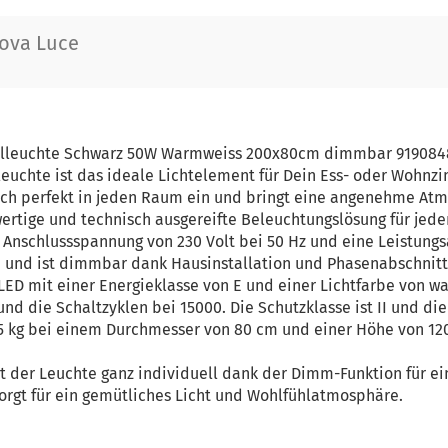
ova Luce
elleuchte Schwarz 50W Warmweiss 200x80cm dimmbar 919084
leuchte ist das ideale Lichtelement für Dein Ess- oder Wohnzi
ich perfekt in jeden Raum ein und bringt eine angenehme Atm
wertige und technisch ausgereifte Beleuchtungslösung für je
 Anschlussspannung von 230 Volt bei 50 Hz und eine Leistung
e und ist dimmbar dank Hausinstallation und Phasenabschnitt
 LED mit einer Energieklasse von E und einer Lichtfarbe von w
und die Schaltzyklen bei 15000. Die Schutzklasse ist II und di
,5 kg bei einem Durchmesser von 80 cm und einer Höhe von 1
it der Leuchte ganz individuell dank der Dimm-Funktion für ei
orgt für ein gemütliches Licht und Wohlfühlatmosphäre.