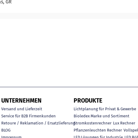
as, GR
UNTERNEHMEN
PRODUKTE
Versand und Lieferzeit
Lichtplanung für Privat & Gewerbe
Service für B2B Firmenkunden
Bioledex Marke und Sortiment
Retoure / Reklamation / Ersatzlieferung
Stromkostenrechner
Lux Rechner
BLOG
Pflanzenleuchten Rechner
Vollspe
Impressum
LED Lösungen für Industrie
LED Rö