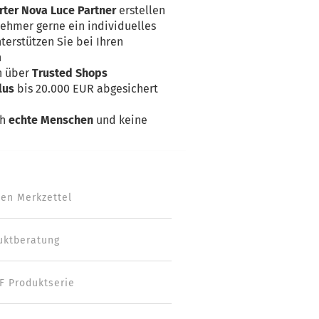
rter Nova Luce Partner
erstellen
nehmer gerne ein individuelles
terstützen Sie bei Ihren
n
n über
Trusted Shops
lus
bis 20.000 EUR abgesichert
ch
echte Menschen
und keine
den Merkzettel
uktberatung
F Produktserie