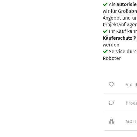
Als
autorisie
wir für Großab
Angebot und un
Projektanfrage
Ihr Kauf kan
Käuferschutz P
werden
Service dur
Roboter
Auf 
Prod
MOTI