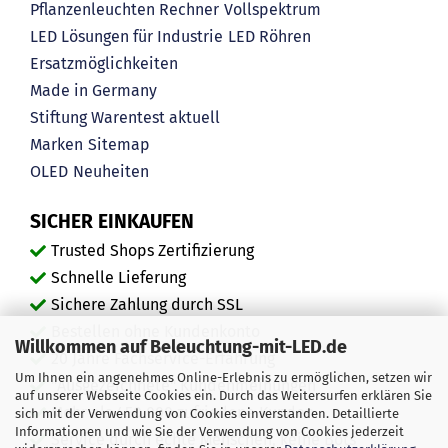
Pflanzenleuchten Rechner
Vollspektrum
LED Lösungen für Industrie
LED Röhren
Ersatzmöglichkeiten
Made in Germany
Stiftung Warentest aktuell
Marken
Sitemap
OLED
Neuheiten
SICHER EINKAUFEN
Trusted Shops Zertifizierung
Schnelle Lieferung
Sichere Zahlung durch SSL
Bestellen ohne Kundenkonto
Willkommen auf Beleuchtung-mit-LED.de
20 Jahre Fachservice-Erfahrung
Um Ihnen ein angenehmes Online-Erlebnis zu ermöglichen, setzen wir
"Ausgezeichnete" Kundenmeinungen
auf unserer Webseite Cookies ein. Durch das Weitersurfen erklären Sie
Mehr als 450.000 zufriedene Kunden
sich mit der Verwendung von Cookies einverstanden. Detaillierte
Informationen und wie Sie der Verwendung von Cookies jederzeit
Service durch echte Menschen, keine Bots