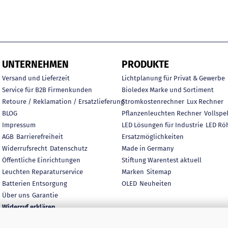
UNTERNEHMEN
PRODUKTE
Versand und Lieferzeit
Lichtplanung für Privat & Gewerbe
Service für B2B Firmenkunden
Bioledex Marke und Sortiment
Retoure / Reklamation / Ersatzlieferung
Stromkostenrechner
Lux Rechner
BLOG
Pflanzenleuchten Rechner
Vollspe
Impressum
LED Lösungen für Industrie
LED Rö
AGB
Barrierefreiheit
Ersatzmöglichkeiten
Widerrufsrecht
Datenschutz
Made in Germany
Öffentliche Einrichtungen
Stiftung Warentest aktuell
Leuchten Reparaturservice
Marken
Sitemap
Batterien Entsorgung
OLED
Neuheiten
Über uns
Garantie
Widerruf erklären