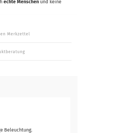
ch
echte Menschen
und keine
den Merkzettel
uktberatung
ge Beleuchtung.