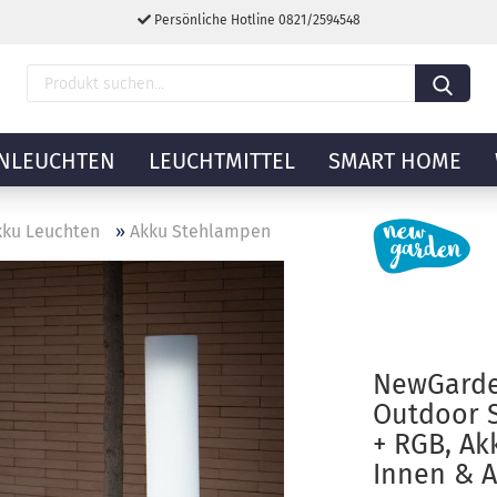
Persönliche Hotline 0821/2594548
NLEUCHTEN
LEUCHTMITTEL
SMART HOME
kku Leuchten
»
Akku Stehlampen
NewGarde
Outdoor 
+ RGB, Ak
Innen & 