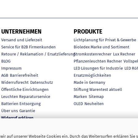
UNTERNEHMEN
PRODUKTE
Versand und Lieferzeit
Lichtplanung für Privat & Gewerbe
Service für B2B Firmenkunden
Bioledex Marke und Sortiment
Retoure / Reklamation / Ersatzlieferung
Stromkostenrechner
Lux Rechner
BLOG
Pflanzenleuchten Rechner
Vollspe
Impressum
LED Lösungen für Industrie
LED Rö
AGB
Barrierefreiheit
Ersatzmöglichkeiten
Widerrufsrecht
Datenschutz
Made in Germany
Öffentliche Einrichtungen
Stiftung Warentest aktuell
Leuchten Reparaturservice
Marken
Sitemap
Batterien Entsorgung
OLED
Neuheiten
Über uns
Garantie
Widerruf erklären
ir auf unserer Webseite Cookies ein. Durch das Weitersurfen erklären Sie s