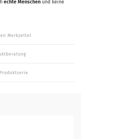
ch
echte Menschen
und keine
den Merkzettel
uktberatung
 Produktserie