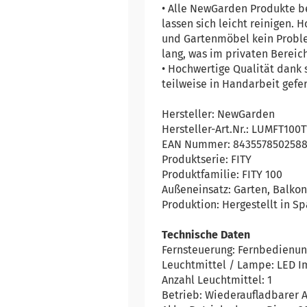
• Alle NewGarden Produkte b
lassen sich leicht reinigen
und Gartenmöbel kein Proble
lang, was im privaten Bereic
• Hochwertige Qualität dank
teilweise in Handarbeit gefe
Hersteller: NewGarden
Hersteller-Art.Nr.: LUMFT10
EAN Nummer: 843557850258
Produktserie: FITY
Produktfamilie: FITY 100
Außeneinsatz: Garten, Balkon
Produktion: Hergestellt in S
Technische Daten
Fernsteuerung: Fernbedienun
Leuchtmittel / Lampe: LED I
Anzahl Leuchtmittel: 1
Betrieb: Wiederaufladbarer 