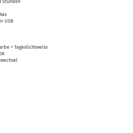
20 Stunden
Max
er USB
arbe + Tageslichtweiss
0K
bwechsel