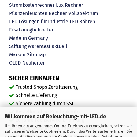
Stromkostenrechner
Lux Rechner
Pflanzenleuchten Rechner
Vollspektrum
LED Lösungen für Industrie
LED Röhren
Ersatzmöglichkeiten
Made in Germany
Stiftung Warentest aktuell
Marken
Sitemap
OLED
Neuheiten
SICHER EINKAUFEN
Trusted Shops Zertifizierung
Schnelle Lieferung
Sichere Zahlung durch SSL
Bestellen ohne Kundenkonto
Willkommen auf Beleuchtung-mit-LED.de
20 Jahre Fachservice-Erfahrung
Um Ihnen ein angenehmes Online-Erlebnis zu ermöglichen, setzen wir
"Ausgezeichnete" Kundenmeinungen
auf unserer Webseite Cookies ein. Durch das Weitersurfen erklären Sie
Mehr als 450.000 zufriedene Kunden
sich mit der Verwendung von Cookies einverstanden. Detaillierte