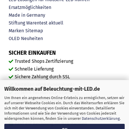
Ersatzmöglichkeiten
Made in Germany
Stiftung Warentest aktuell
Marken
Sitemap
OLED
Neuheiten
SICHER EINKAUFEN
Trusted Shops Zertifizierung
Schnelle Lieferung
Sichere Zahlung durch SSL
Bestellen ohne Kundenkonto
Willkommen auf Beleuchtung-mit-LED.de
20 Jahre Fachservice-Erfahrung
Um Ihnen ein angenehmes Online-Erlebnis zu ermöglichen, setzen wir
"Ausgezeichnete" Kundenmeinungen
auf unserer Webseite Cookies ein. Durch das Weitersurfen erklären Sie
Mehr als 450.000 zufriedene Kunden
sich mit der Verwendung von Cookies einverstanden. Detaillierte
Informationen und wie Sie der Verwendung von Cookies jederzeit
Service durch echte Menschen, keine Bots
widersprechen können, finden Sie in unserer
Datenschutzerklärung
.
Kauf auf Rechnung für B2B-Kunden