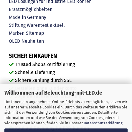
LED Lösungen für Industrie
LED Röhren
Ersatzmöglichkeiten
Made in Germany
Stiftung Warentest aktuell
Marken
Sitemap
OLED
Neuheiten
SICHER EINKAUFEN
Trusted Shops Zertifizierung
Schnelle Lieferung
Sichere Zahlung durch SSL
Bestellen ohne Kundenkonto
Willkommen auf Beleuchtung-mit-LED.de
20 Jahre Fachservice-Erfahrung
Um Ihnen ein angenehmes Online-Erlebnis zu ermöglichen, setzen wir
"Ausgezeichnete" Kundenmeinungen
auf unserer Webseite Cookies ein. Durch das Weitersurfen erklären Sie
Mehr als 450.000 zufriedene Kunden
sich mit der Verwendung von Cookies einverstanden. Detaillierte
Informationen und wie Sie der Verwendung von Cookies jederzeit
Service durch echte Menschen, keine Bots
widersprechen können, finden Sie in unserer
Datenschutzerklärung
.
Kauf auf Rechnung für B2B-Kunden