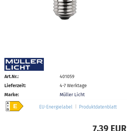
Art.Nr.:
401059
Lieferzeit:
4-7 Werktage
Marke:
Müller Licht
A
E
EU-Energielabel
Produktdatenblatt
G
7,39 EUR