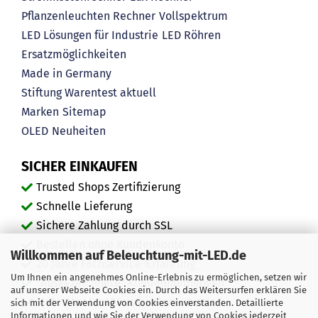
Pflanzenleuchten Rechner
Vollspektrum
LED Lösungen für Industrie
LED Röhren
Ersatzmöglichkeiten
Made in Germany
Stiftung Warentest aktuell
Marken
Sitemap
OLED
Neuheiten
SICHER EINKAUFEN
Trusted Shops Zertifizierung
Schnelle Lieferung
Sichere Zahlung durch SSL
Bestellen ohne Kundenkonto
Willkommen auf Beleuchtung-mit-LED.de
20 Jahre Fachservice-Erfahrung
Um Ihnen ein angenehmes Online-Erlebnis zu ermöglichen, setzen wir
"Ausgezeichnete" Kundenmeinungen
auf unserer Webseite Cookies ein. Durch das Weitersurfen erklären Sie
Mehr als 450.000 zufriedene Kunden
sich mit der Verwendung von Cookies einverstanden. Detaillierte
Informationen und wie Sie der Verwendung von Cookies jederzeit