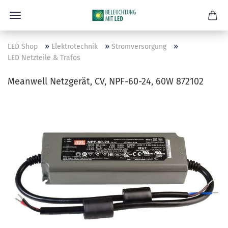
»
»
»
LED Shop
Elektrotechnik
Stromversorgung
LED Netzteile & Trafos
Meanwell Netzgerät, CV, NPF-60-24, 60W 872102