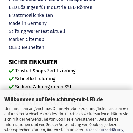
LED Lösungen für Industrie
LED Röhren
Ersatzmöglichkeiten
Made in Germany
Stiftung Warentest aktuell
Marken
Sitemap
OLED
Neuheiten
SICHER EINKAUFEN
Trusted Shops Zertifizierung
Schnelle Lieferung
Sichere Zahlung durch SSL
Bestellen ohne Kundenkonto
Willkommen auf Beleuchtung-mit-LED.de
20 Jahre Fachservice-Erfahrung
Um Ihnen ein angenehmes Online-Erlebnis zu ermöglichen, setzen wir
"Ausgezeichnete" Kundenmeinungen
auf unserer Webseite Cookies ein. Durch das Weitersurfen erklären Sie
Mehr als 450.000 zufriedene Kunden
sich mit der Verwendung von Cookies einverstanden. Detaillierte
Informationen und wie Sie der Verwendung von Cookies jederzeit
Service durch echte Menschen, keine Bots
widersprechen können, finden Sie in unserer
Datenschutzerklärung
.