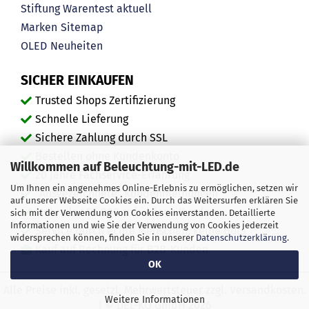
Stiftung Warentest aktuell
Marken
Sitemap
OLED
Neuheiten
SICHER EINKAUFEN
Trusted Shops Zertifizierung
Schnelle Lieferung
Sichere Zahlung durch SSL
Bestellen ohne Kundenkonto
Willkommen auf Beleuchtung-mit-LED.de
20 Jahre Fachservice-Erfahrung
Um Ihnen ein angenehmes Online-Erlebnis zu ermöglichen, setzen wir
"Ausgezeichnete" Kundenmeinungen
auf unserer Webseite Cookies ein. Durch das Weitersurfen erklären Sie
Mehr als 450.000 zufriedene Kunden
sich mit der Verwendung von Cookies einverstanden. Detaillierte
Informationen und wie Sie der Verwendung von Cookies jederzeit
Service durch echte Menschen, keine Bots
widersprechen können, finden Sie in unserer
Datenschutzerklärung
.
Kauf auf Rechnung für B2B-Kunden
OK
Alle Preise inkl. gesetzl. Mehrwertsteuer zzgl. Versandkosten.
Weitere Informationen
| © DEL-KO GmbH 2026