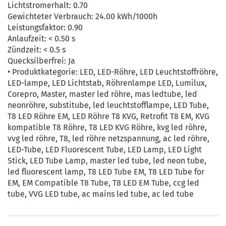
Lichtstromerhalt: 0.70
Gewichteter Verbrauch: 24.00 kWh/1000h
Leistungsfaktor: 0.90
Anlaufzeit: < 0.50 s
Zündzeit: < 0.5 s
Quecksilberfrei: Ja
• Produktkategorie: LED, LED-Röhre, LED Leuchtstoffröhre,
LED-lampe, LED Lichtstab, Röhrenlampe LED, Lumilux,
Corepro, Master, master led röhre, mas ledtube, led
neonröhre, substitube, led leuchtstofflampe, LED Tube,
T8 LED Röhre EM, LED Röhre T8 KVG, Retrofit T8 EM, KVG
kompatible T8 Röhre, T8 LED KVG Röhre, kvg led röhre,
vvg led röhre, T8, led röhre netzspannung, ac led röhre,
LED-Tube, LED Fluorescent Tube, LED Lamp, LED Light
Stick, LED Tube Lamp, master led tube, led neon tube,
led fluorescent lamp, T8 LED Tube EM, T8 LED Tube for
EM, EM Compatible T8 Tube, T8 LED EM Tube, ccg led
tube, VVG LED tube, ac mains led tube, ac led tube