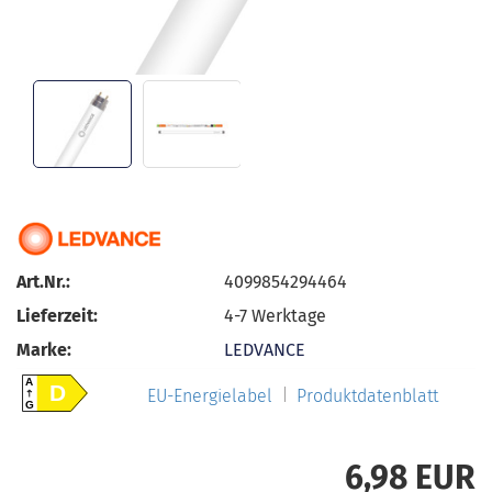
Art.Nr.:
4099854294464
Lieferzeit:
4-7 Werktage
Marke:
LEDVANCE
A
D
EU-Energielabel
Produktdatenblatt
G
6,98 EUR