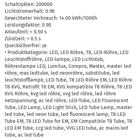
Schaltzyklen: 200000
Lichtstromerhalt: 0.96
Gewichteter Verbrauch: 14.00 kWh/1000h
Leistungsfaktor: 0.90
Anlaufzeit: < 0.50 s
Zündzeit: < 0.5 s
Quecksilberfrei: Ja
• Produktkategorie: LED, LED Röhre, T8, LED-Röhre, LED
Leuchtstoffröhre, LED-lampe, LED Lichtstab,
Röhrenlampe LED, Lumilux, Corepro, Master, master led
röhre, mas ledtube, led neonröhre, substitube, led
leuchtstofflampe, LED Tube, T8 LED Röhre EM, LED Röhre
T8 KVG, Retrofit T8 EM, KVG kompatible T8 Röhre, T8 LED
KVG Röhre, kvg led röhre, vvg led röhre, led röhre
netzspannung, ac led röhre, LED-Tube, LED Fluorescent
Tube, LED Lamp, LED Light Stick, LED Tube Lamp, master
led tube, led neon tube, led fluorescent lamp, T8 LED
Tube EM, T8 LED Tube for EM, EM Compatible T8 Tube, T8
LED EM Tube, ccg led tube, VVG LED tube, ac mains led
tube, ac led tube