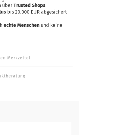
n über
Trusted Shops
lus
bis 20.000 EUR abgesichert
ch
echte Menschen
und keine
den Merkzettel
uktberatung