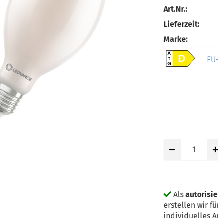
Art.Nr.:
Lieferzeit:
Marke:
A
D
EU-
G
Als
autorisi
erstellen wir 
individuelles 