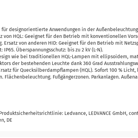
 für designorientierte Anwendungen in der Außenbeleuchtung
tz von HQL: Geeignet für den Betrieb mit konventionellen Vors
. Ersatz von anderen HID: Geeignet für den Betrieb mit Netzs
t: IP65. Überspannungsschutz: bis zu 2 kV (L-N).
Design wie bei traditionellen HQL-Lampen mit ellipsoidem, ma
ktors der bestehenden Leuchte dank 360 Grad Ausstrahlungswi
rsatz für Quecksilberdampflampen (HQL). Sofort 100 % Licht,
n. Flächenbeleuchtung. Fußgängerzonen. Parkanlagen. Außen
Produktsicherheitsrichtlinie: Ledvance, LEDVANCE GmbH, co
en, DE