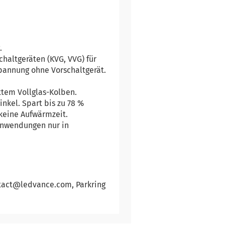
.
chaltgeräten (KVG, VVG) für
pannung ohne Vorschaltgerät.
ttem Vollglas-Kolben.
nkel. Spart bis zu 78 %
 keine Aufwärmzeit.
anwendungen nur in
ntact@ledvance.com, Parkring