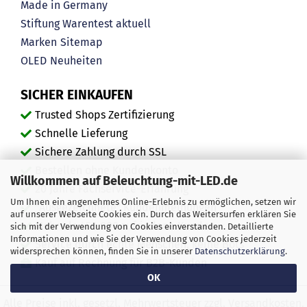
Made in Germany
Stiftung Warentest aktuell
Marken
Sitemap
OLED
Neuheiten
SICHER EINKAUFEN
Trusted Shops Zertifizierung
Schnelle Lieferung
Sichere Zahlung durch SSL
Bestellen ohne Kundenkonto
Willkommen auf Beleuchtung-mit-LED.de
20 Jahre Fachservice-Erfahrung
Um Ihnen ein angenehmes Online-Erlebnis zu ermöglichen, setzen wir
"Ausgezeichnete" Kundenmeinungen
auf unserer Webseite Cookies ein. Durch das Weitersurfen erklären Sie
Mehr als 450.000 zufriedene Kunden
sich mit der Verwendung von Cookies einverstanden. Detaillierte
Informationen und wie Sie der Verwendung von Cookies jederzeit
Service durch echte Menschen, keine Bots
widersprechen können, finden Sie in unserer
Datenschutzerklärung
.
Kauf auf Rechnung für B2B-Kunden
OK
Alle Preise inkl. gesetzl. Mehrwertsteuer zzgl. Versandkosten.