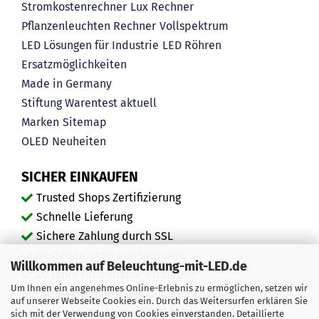
Stromkostenrechner
Lux Rechner
Pflanzenleuchten Rechner
Vollspektrum
LED Lösungen für Industrie
LED Röhren
Ersatzmöglichkeiten
Made in Germany
Stiftung Warentest aktuell
Marken
Sitemap
OLED
Neuheiten
SICHER EINKAUFEN
Trusted Shops Zertifizierung
Schnelle Lieferung
Sichere Zahlung durch SSL
Bestellen ohne Kundenkonto
Willkommen auf Beleuchtung-mit-LED.de
20 Jahre Fachservice-Erfahrung
Um Ihnen ein angenehmes Online-Erlebnis zu ermöglichen, setzen wir
"Ausgezeichnete" Kundenmeinungen
auf unserer Webseite Cookies ein. Durch das Weitersurfen erklären Sie
Mehr als 450.000 zufriedene Kunden
sich mit der Verwendung von Cookies einverstanden. Detaillierte