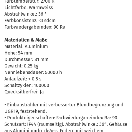
Farbtemperatur: 2700 K
Lichtfarbe: Warmweiss
Abstrahlwinkel: 36 °
Farbkonsistenz: <3 sdcm
Farbwiedergabeindex: 90 Ra
Materialien & Maße
Material: Aluminium
Höhe: 54 mm
Durchmesser: 81 mm
Gewicht: 0,25 kg
Nennlebensdauer: 50000 h
Anlaufzeit: < 0.5 s
Schaltzyklen: 100000
Quecksilberfrei: Ja
• Einbaustrahler mit verbesserter Blendbegrenzung und
UGR19, feststehend.
• Produkteigenschaften: Farbwiedergabeindex Ra: 90.
Schutzart: IP44 (raumseitig). Abstrahlwinkel: 36°. Gehäuse
aus Aluminiumdruckguss. Federn mit weichem