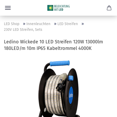
»
»
»
LED Shop
Innenleuchten
LED Streifen
230V LED Streifen, Sets
Ledino Wickede 10 LED Streifen 120W 13000lm
180LED/m 10m IP65 Kabeltrommel 4000K