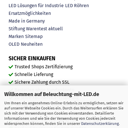
LED Lösungen für Industrie
LED Röhren
Ersatzmöglichkeiten
Made in Germany
Stiftung Warentest aktuell
Marken
Sitemap
OLED
Neuheiten
SICHER EINKAUFEN
Trusted Shops Zertifizierung
Schnelle Lieferung
Sichere Zahlung durch SSL
Bestellen ohne Kundenkonto
Willkommen auf Beleuchtung-mit-LED.de
20 Jahre Fachservice-Erfahrung
Um Ihnen ein angenehmes Online-Erlebnis zu ermöglichen, setzen wir
"Ausgezeichnete" Kundenmeinungen
auf unserer Webseite Cookies ein. Durch das Weitersurfen erklären Sie
Mehr als 450.000 zufriedene Kunden
sich mit der Verwendung von Cookies einverstanden. Detaillierte
Informationen und wie Sie der Verwendung von Cookies jederzeit
Service durch echte Menschen, keine Bots
widersprechen können, finden Sie in unserer
Datenschutzerklärung
.