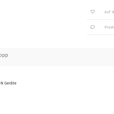
Auf 
Prod
opp
IN Geräte