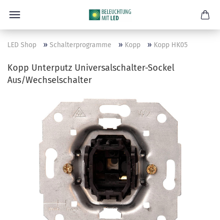
»
»
»
LED Shop
Schalterprogramme
Kopp
Kopp HK05
Kopp Unterputz Universalschalter-Sockel
Aus/Wechselschalter