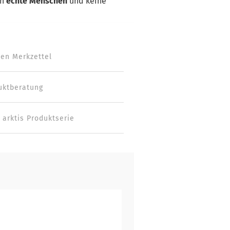
ch
echte Menschen
und keine
den Merkzettel
uktberatung
 arktis Produktserie