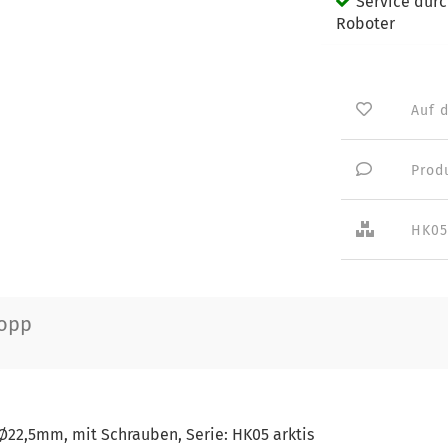
Service dur
Roboter
Auf 
Prod
HK05
opp
Ø22,5mm, mit Schrauben, Serie: HK05 arktis