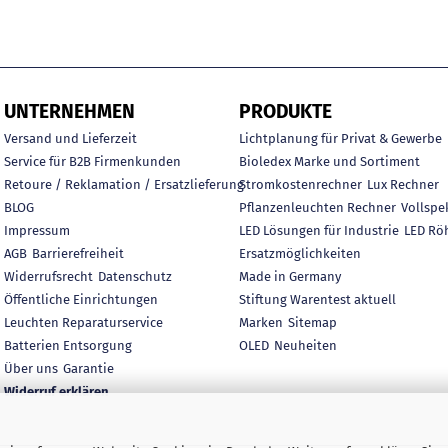
UNTERNEHMEN
PRODUKTE
Versand und Lieferzeit
Lichtplanung für Privat & Gewerbe
Service für B2B Firmenkunden
Bioledex Marke und Sortiment
Retoure / Reklamation / Ersatzlieferung
Stromkostenrechner
Lux Rechner
BLOG
Pflanzenleuchten Rechner
Vollspe
Impressum
LED Lösungen für Industrie
LED Rö
AGB
Barrierefreiheit
Ersatzmöglichkeiten
Widerrufsrecht
Datenschutz
Made in Germany
Öffentliche Einrichtungen
Stiftung Warentest aktuell
Leuchten Reparaturservice
Marken
Sitemap
Batterien Entsorgung
OLED
Neuheiten
Über uns
Garantie
Widerruf erklären