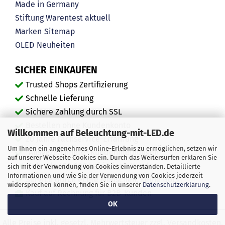
Made in Germany
Stiftung Warentest aktuell
Marken
Sitemap
OLED
Neuheiten
SICHER EINKAUFEN
Trusted Shops Zertifizierung
Schnelle Lieferung
Sichere Zahlung durch SSL
Bestellen ohne Kundenkonto
Willkommen auf Beleuchtung-mit-LED.de
20 Jahre Fachservice-Erfahrung
Um Ihnen ein angenehmes Online-Erlebnis zu ermöglichen, setzen wir
"Ausgezeichnete" Kundenmeinungen
auf unserer Webseite Cookies ein. Durch das Weitersurfen erklären Sie
Mehr als 450.000 zufriedene Kunden
sich mit der Verwendung von Cookies einverstanden. Detaillierte
Informationen und wie Sie der Verwendung von Cookies jederzeit
Service durch echte Menschen, keine Bots
widersprechen können, finden Sie in unserer
Datenschutzerklärung
.
Kauf auf Rechnung für B2B-Kunden
OK
Alle Preise inkl. gesetzl. Mehrwertsteuer zzgl. Versandkosten.