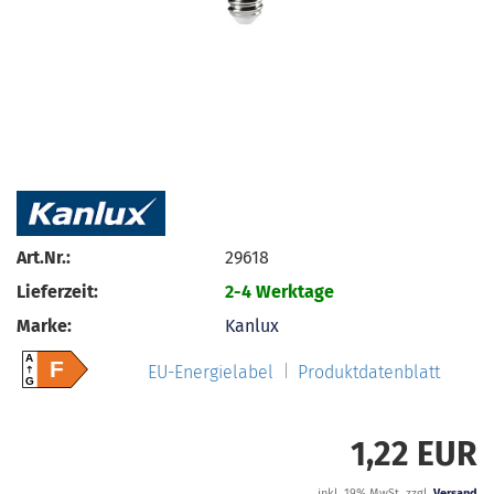
Art.Nr.:
29618
Lieferzeit:
2-4 Werktage
Marke:
Kanlux
A
F
EU-Energielabel
Produktdatenblatt
G
1,22 EUR
inkl. 19% MwSt. zzgl.
Versand