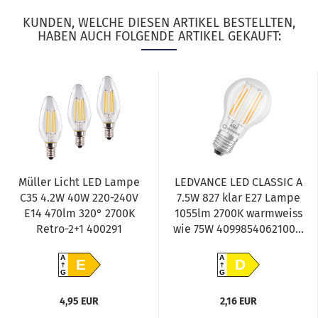
KUNDEN, WELCHE DIESEN ARTIKEL BESTELLTEN,
HABEN AUCH FOLGENDE ARTIKEL GEKAUFT:
Müller Licht LED Lampe
LEDVANCE LED CLASSIC A
C35 4.2W 40W 220-240V
7.5W 827 klar E27 Lampe
E14 470lm 320° 2700K
1055lm 2700K warmweiss
Retro-2+1 400291
wie 75W 4099854062100...
A
A
E
D
G
G
4,95 EUR
2,16 EUR