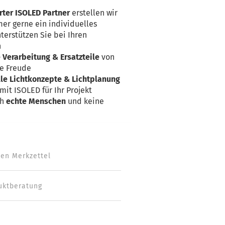
rter ISOLED Partner
erstellen wir
er gerne ein individuelles
terstützen Sie bei Ihren
n
Verarbeitung & Ersatzteile
von
ge Freude
lle Lichtkonzepte & Lichtplanung
mit ISOLED für Ihr Projekt
ch
echte Menschen
und keine
den Merkzettel
uktberatung