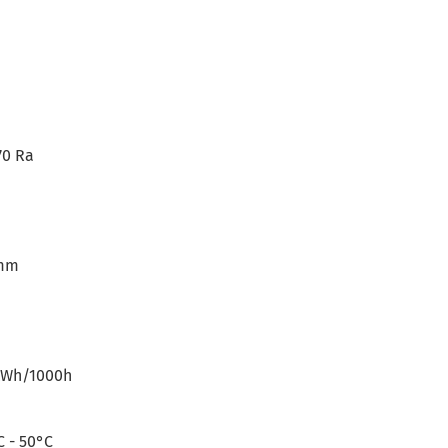
70 Ra
 mm
 kWh/1000h
 - 50°C