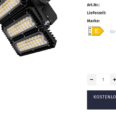
Art.Nr.:
Lieferzeit:
Marke:
A
E
EU-
G
KOSTENLO