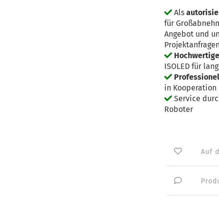
Als
autorisie
für Großabnehm
Angebot und un
Projektanfrage
Hochwertige 
ISOLED für lan
Professione
in Kooperation 
Service dur
Roboter
Auf 
Prod