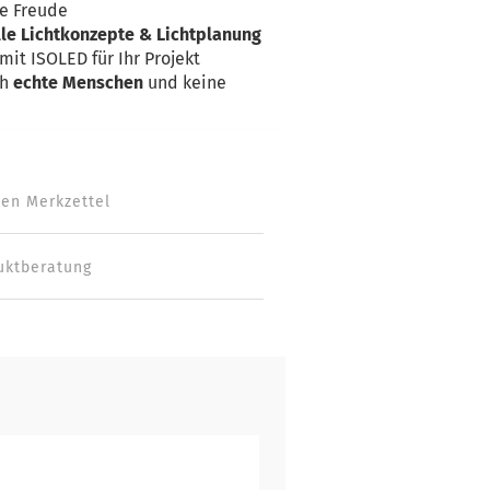
ge Freude
lle Lichtkonzepte & Lichtplanung
mit ISOLED für Ihr Projekt
ch
echte Menschen
und keine
den Merkzettel
uktberatung