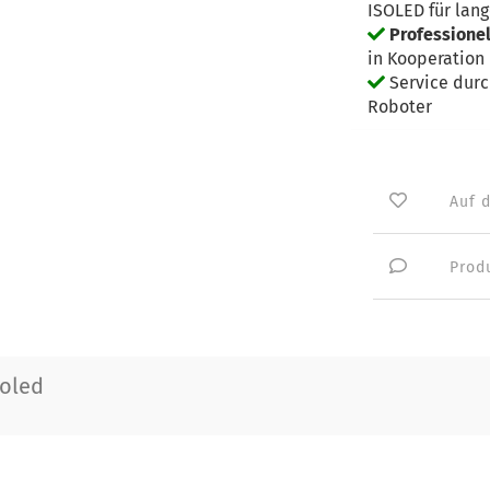
ISOLED für lan
Professione
in Kooperation 
Service dur
Roboter
Auf 
Prod
soled