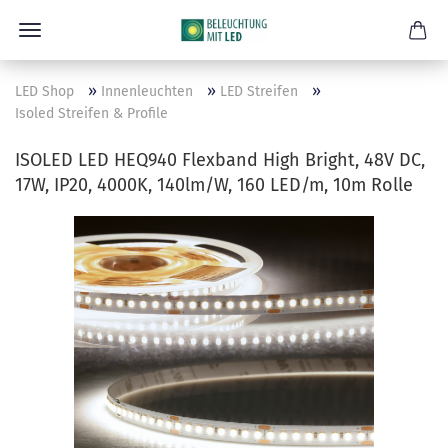
»
»
»
LED Shop
Innenleuchten
LED Streifen
Isoled Streifen & Profile
ISOLED LED HEQ940 Flexband High Bright, 48V DC,
17W, IP20, 4000K, 140lm/W, 160 LED/m, 10m Rolle