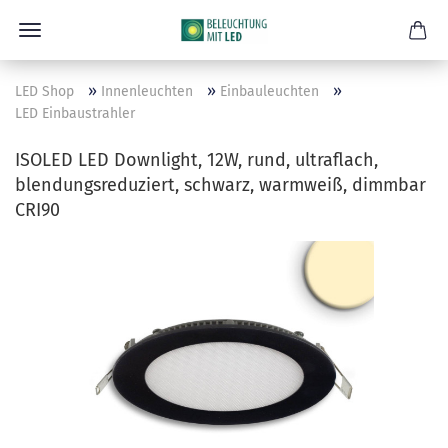
»
»
»
LED Shop
Innenleuchten
Einbauleuchten
LED Einbaustrahler
ISOLED LED Downlight, 12W, rund, ultraflach,
blendungsreduziert, schwarz, warmweiß, dimmbar
CRI90