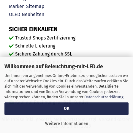
Marken
Sitemap
OLED
Neuheiten
SICHER EINKAUFEN
Trusted Shops Zertifizierung
Schnelle Lieferung
Sichere Zahlung durch SSL
Bestellen ohne Kundenkonto
Willkommen auf Beleuchtung-mit-LED.de
20 Jahre Fachservice-Erfahrung
Um Ihnen ein angenehmes Online-Erlebnis zu ermöglichen, setzen wir
"Ausgezeichnete" Kundenmeinungen
auf unserer Webseite Cookies ein. Durch das Weitersurfen erklären Sie
Mehr als 450.000 zufriedene Kunden
sich mit der Verwendung von Cookies einverstanden. Detaillierte
Informationen und wie Sie der Verwendung von Cookies jederzeit
Service durch echte Menschen, keine Bots
widersprechen können, finden Sie in unserer
Datenschutzerklärung
.
Kauf auf Rechnung für B2B-Kunden
OK
Alle Preise inkl. gesetzl. Mehrwertsteuer zzgl. Versandkosten.
Weitere Informationen
| © DEL-KO GmbH 2026