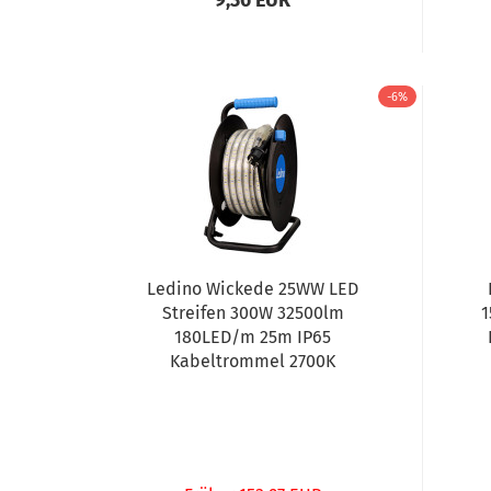
9,36 EUR
-6%
Ledino Wickede 25WW LED
Streifen 300W 32500lm
1
180LED/m 25m IP65
Kabeltrommel 2700K