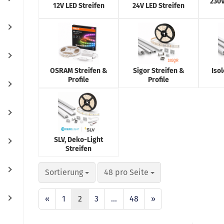
230V
12V LED Streifen
24V LED Streifen
OSRAM Streifen &
Sigor Streifen &
Iso
Profile
Profile
SLV, Deko-Light
Streifen
Sortierung
48 pro Seite
«
1
2
3
...
48
»