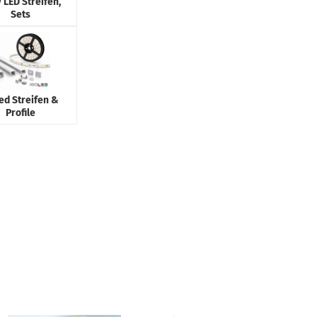
 LED Streifen,
Sets
led Streifen &
Profile