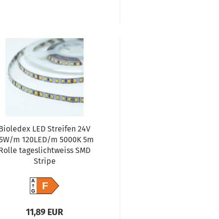
Bioledex LED Streifen 24V
5W/m 120LED/m 5000K 5m
Rolle tageslichtweiss SMD
Stripe
A
F
G
11,89 EUR