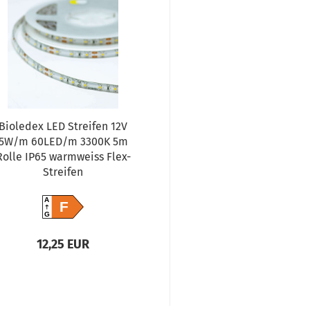
Bioledex LED Streifen 12V
5W/m 60LED/m 3300K 5m
Rolle IP65 warmweiss Flex-
Streifen
A
F
G
12,25 EUR