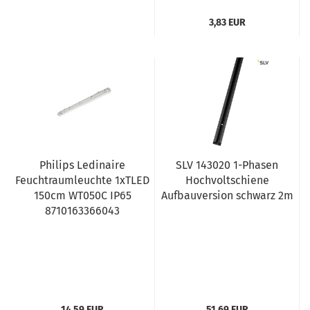
3,83 EUR
Philips Ledinaire
SLV 143020 1-Phasen
Feuchtraumleuchte 1xTLED
Hochvoltschiene
150cm WT050C IP65
Aufbauversion schwarz 2m
8710163366043
14,59 EUR
51,69 EUR