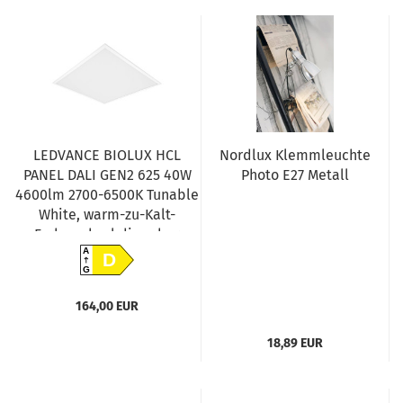
LEDVANCE BIOLUX HCL
Nordlux Klemmleuchte
PANEL DALI GEN2 625 40W
Photo E27 Metall
4600lm 2700-6500K Tunable
White, warm-zu-Kalt-
Farbwechsel dimmbar
4099854140167
A
D
G
164,00 EUR
18,89 EUR