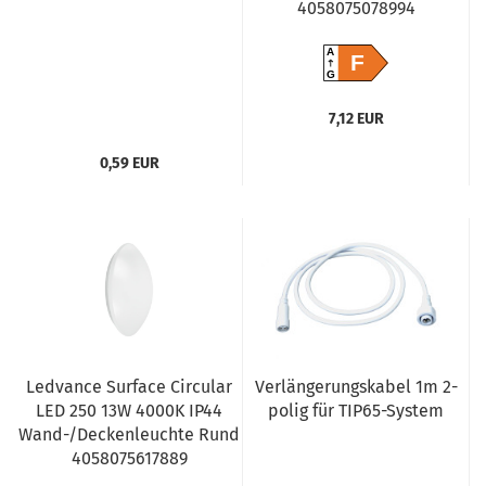
4058075078994
A
F
G
7,12 EUR
0,59 EUR
Ledvance Surface Circular
Verlängerungskabel 1m 2-
LED 250 13W 4000K IP44
polig für TIP65-System
Wand-/Deckenleuchte Rund
4058075617889