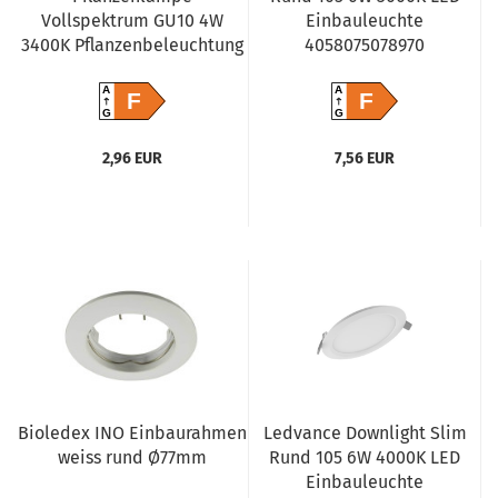
Vollspektrum GU10 4W
Einbauleuchte
3400K Pflanzenbeleuchtung
4058075078970
A
A
F
F
G
G
2,96 EUR
7,56 EUR
Bioledex INO Einbaurahmen
Ledvance Downlight Slim
weiss rund Ø77mm
Rund 105 6W 4000K LED
Einbauleuchte