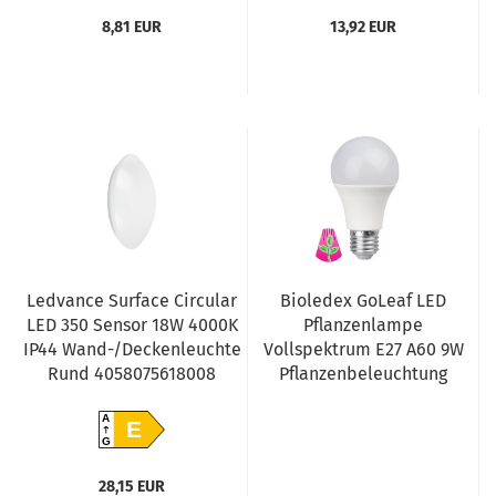
8,81 EUR
13,92 EUR
Ledvance Surface Circular
Bioledex GoLeaf LED
LED 350 Sensor 18W 4000K
Pflanzenlampe
IP44 Wand-/Deckenleuchte
Vollspektrum E27 A60 9W
Rund 4058075618008
Pflanzenbeleuchtung
A
E
G
28,15 EUR