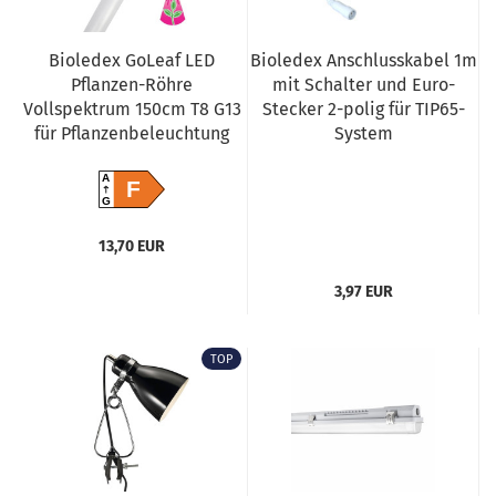
Bioledex GoLeaf LED
Bioledex Anschlusskabel 1m
Pflanzen-Röhre
mit Schalter und Euro-
Vollspektrum 150cm T8 G13
Stecker 2-polig für TIP65-
für Pflanzenbeleuchtung
System
A
F
G
13,70 EUR
3,97 EUR
TOP