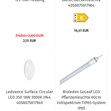
4058075617964
A
E
G
16,41 EUR
Früher 2,69 EUR
2,15 EUR
Ledvance Surface Circular
Bioledex GoLeaf LED
LED 350 18W 3000K IP44
Pflanzenleuchte 60cm
4058075617940
Vollspektrum TIP65-System
IP65