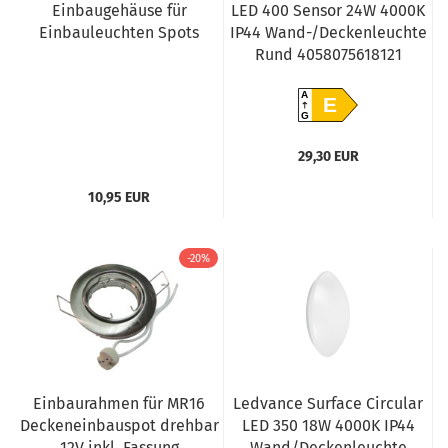
Einbaugehäuse für
LED 400 Sensor 24W 4000K
Einbauleuchten Spots
IP44 Wand-/Deckenleuchte
Rund 4058075618121
A
E
G
29,30 EUR
10,95 EUR
-20%
Einbaurahmen für MR16
Ledvance Surface Circular
Deckeneinbauspot drehbar
LED 350 18W 4000K IP44
12V inkl. Fassung
Wand/Deckenleuchte