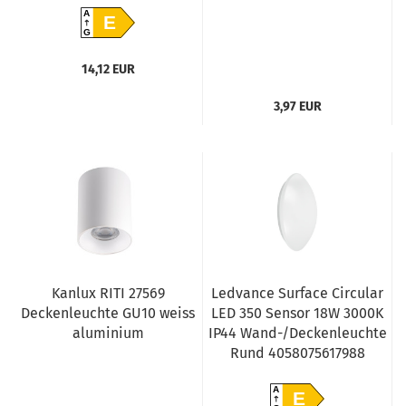
A
E
G
14,12 EUR
3,97 EUR
Kanlux RITI 27569
Ledvance Surface Circular
Deckenleuchte GU10 weiss
LED 350 Sensor 18W 3000K
aluminium
IP44 Wand-/Deckenleuchte
Rund 4058075617988
A
E