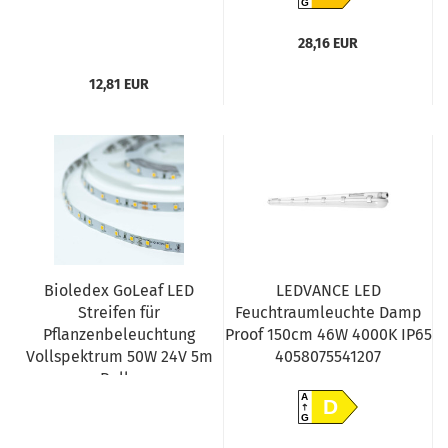
G
28,16 EUR
12,81 EUR
Bioledex GoLeaf LED
LEDVANCE LED
Streifen für
Feuchtraumleuchte Damp
Pflanzenbeleuchtung
Proof 150cm 46W 4000K IP65
Vollspektrum 50W 24V 5m
4058075541207
Rolle
A
D
G