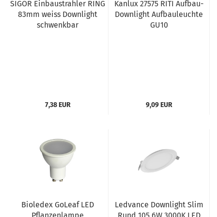
SIGOR Einbaustrahler RING
Kanlux 27575 RITI Aufbau-
83mm weiss Downlight
Downlight Aufbauleuchte
schwenkbar
GU10
7,38 EUR
9,09 EUR
Bioledex GoLeaf LED
Ledvance Downlight Slim
Pflanzenlampe
Rund 105 6W 3000K LED