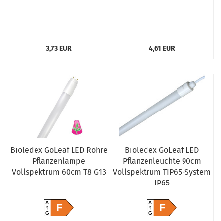
3,73 EUR
4,61 EUR
Bioledex GoLeaf LED Röhre
Bioledex GoLeaf LED
Pflanzenlampe
Pflanzenleuchte 90cm
Vollspektrum 60cm T8 G13
Vollspektrum TIP65-System
IP65
A
A
F
F
G
G