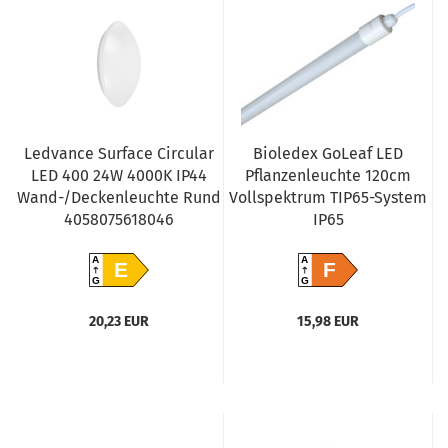
Ledvance Surface Circular
Bioledex GoLeaf LED
LED 400 24W 4000K IP44
Pflanzenleuchte 120cm
Wand-/Deckenleuchte Rund
Vollspektrum TIP65-System
4058075618046
IP65
A
A
E
F
G
G
20,23 EUR
15,98 EUR