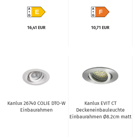
A
A
E
F
G
G
16,41 EUR
10,71 EUR
Kanlux 26740 COLIE DTO-W
Kanlux EVIT CT
Einbaurahmen
Deckeneinbauleuchte
Einbaurahmen Ø8.2cm matt