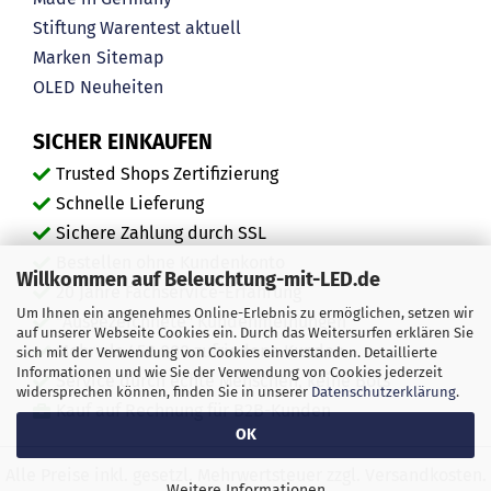
Stiftung Warentest aktuell
Marken
Sitemap
OLED
Neuheiten
SICHER EINKAUFEN
Trusted Shops Zertifizierung
Schnelle Lieferung
Sichere Zahlung durch SSL
Bestellen ohne Kundenkonto
Willkommen auf Beleuchtung-mit-LED.de
20 Jahre Fachservice-Erfahrung
Um Ihnen ein angenehmes Online-Erlebnis zu ermöglichen, setzen wir
"Ausgezeichnete" Kundenmeinungen
auf unserer Webseite Cookies ein. Durch das Weitersurfen erklären Sie
Mehr als 450.000 zufriedene Kunden
sich mit der Verwendung von Cookies einverstanden. Detaillierte
Informationen und wie Sie der Verwendung von Cookies jederzeit
Service durch echte Menschen, keine Bots
widersprechen können, finden Sie in unserer
Datenschutzerklärung
.
Kauf auf Rechnung für B2B-Kunden
OK
Alle Preise inkl. gesetzl. Mehrwertsteuer zzgl. Versandkosten.
Weitere Informationen