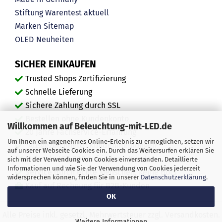
Stiftung Warentest aktuell
Marken
Sitemap
OLED
Neuheiten
SICHER EINKAUFEN
Trusted Shops Zertifizierung
Schnelle Lieferung
Sichere Zahlung durch SSL
Bestellen ohne Kundenkonto
Willkommen auf Beleuchtung-mit-LED.de
20 Jahre Fachservice-Erfahrung
Um Ihnen ein angenehmes Online-Erlebnis zu ermöglichen, setzen wir
"Ausgezeichnete" Kundenmeinungen
auf unserer Webseite Cookies ein. Durch das Weitersurfen erklären Sie
Mehr als 450.000 zufriedene Kunden
sich mit der Verwendung von Cookies einverstanden. Detaillierte
Informationen und wie Sie der Verwendung von Cookies jederzeit
Service durch echte Menschen, keine Bots
widersprechen können, finden Sie in unserer
Datenschutzerklärung
.
Kauf auf Rechnung für B2B-Kunden
OK
Alle Preise inkl. gesetzl. Mehrwertsteuer zzgl. Versandkosten.
Weitere Informationen