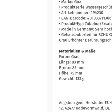
• Marke: Gira
• Produktserie Wassergeschüt
• Artikelnummer: 494230
• EAN-Barcode: 401033711306
• Produkt-Typ: Zubehör/Ersat
• Made in Germany: Sehr hoch
• Gehäuseoberteil für SCHUK
Grau Erhöhter Berührungsschu
Materialien & Maße
Farbe: Grau
Länge: 83 mm
Breite: 83 mm
Höhe: 75 mm
Gewicht: 133 g
Angaben gem. Hersteller EU-P
12, 42477 Radevormwald, DE