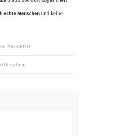
lus
bis 20.000 EUR abgesichert
ch
echte Menschen
und keine
den Merkzettel
uktberatung