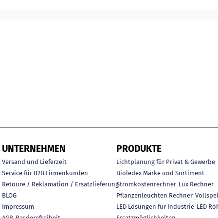
UNTERNEHMEN
PRODUKTE
Versand und Lieferzeit
Lichtplanung für Privat & Gewerbe
Service für B2B Firmenkunden
Bioledex Marke und Sortiment
Retoure / Reklamation / Ersatzlieferung
Stromkostenrechner
Lux Rechner
BLOG
Pflanzenleuchten Rechner
Vollspe
Impressum
LED Lösungen für Industrie
LED Rö
AGB
Barrierefreiheit
Ersatzmöglichkeiten