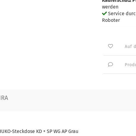
Käuferschutz P
werden
Service dur
Roboter
Auf 
Prod
IRA
HUKO-Steckdose KD + SP WG AP Grau