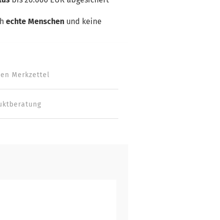
ch
echte Menschen
und keine
den Merkzettel
uktberatung