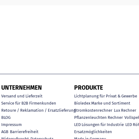
UNTERNEHMEN
PRODUKTE
Versand und Lieferzeit
Lichtplanung für Privat & Gewerbe
Service für B2B Firmenkunden
Bioledex Marke und Sortiment
Retoure / Reklamation / Ersatzlieferung
Stromkostenrechner
Lux Rechner
BLOG
Pflanzenleuchten Rechner
Vollspe
Impressum
LED Lösungen für Industrie
LED Rö
AGB
Barrierefreiheit
Ersatzmöglichkeiten
Widerrufsrecht
Datenschutz
Made in Germany