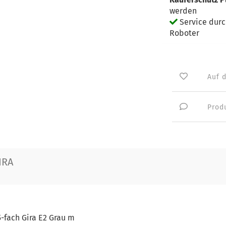
werden
Service dur
Roboter
Auf 
Prod
IRA
-fach Gira E2 Grau m