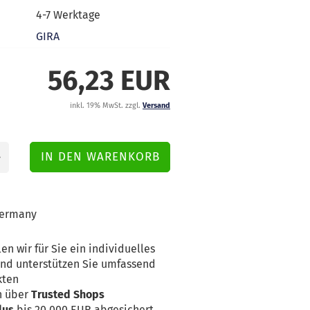
4-7 Werktage
GIRA
56,23 EUR
inkl. 19% MwSt. zzgl.
Versand
ermany
en wir für Sie ein individuelles
nd unterstützen Sie umfassend
kten
n über
Trusted Shops
lus
bis 20.000 EUR abgesichert