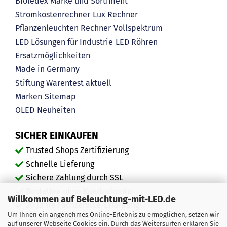
Bioledex Marke und Sortiment
Stromkostenrechner
Lux Rechner
Pflanzenleuchten Rechner
Vollspektrum
LED Lösungen für Industrie
LED Röhren
Ersatzmöglichkeiten
Made in Germany
Stiftung Warentest aktuell
Marken
Sitemap
OLED
Neuheiten
SICHER EINKAUFEN
Trusted Shops Zertifizierung
Schnelle Lieferung
Sichere Zahlung durch SSL
Bestellen ohne Kundenkonto
Willkommen auf Beleuchtung-mit-LED.de
20 Jahre Fachservice-Erfahrung
Um Ihnen ein angenehmes Online-Erlebnis zu ermöglichen, setzen wir
"Ausgezeichnete" Kundenmeinungen
auf unserer Webseite Cookies ein. Durch das Weitersurfen erklären Sie