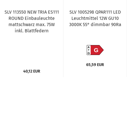
SLV 113550 NEW TRIA ES111
SLV 1005298 QPAR111 LED
ROUND Einbauleuchte
Leuchtmittel 12W GU10
mattschwarz max. 75W
3000K 55° dimmbar 90Ra
inkl. Blattfedern
A
G
G
65,59 EUR
40,12 EUR