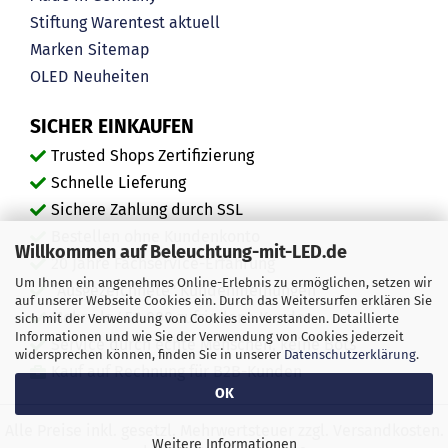
Stiftung Warentest aktuell
Marken
Sitemap
OLED
Neuheiten
SICHER EINKAUFEN
Trusted Shops Zertifizierung
Schnelle Lieferung
Sichere Zahlung durch SSL
Bestellen ohne Kundenkonto
Willkommen auf Beleuchtung-mit-LED.de
20 Jahre Fachservice-Erfahrung
Um Ihnen ein angenehmes Online-Erlebnis zu ermöglichen, setzen wir
"Ausgezeichnete" Kundenmeinungen
auf unserer Webseite Cookies ein. Durch das Weitersurfen erklären Sie
Mehr als 450.000 zufriedene Kunden
sich mit der Verwendung von Cookies einverstanden. Detaillierte
Informationen und wie Sie der Verwendung von Cookies jederzeit
Service durch echte Menschen, keine Bots
widersprechen können, finden Sie in unserer
Datenschutzerklärung
.
Kauf auf Rechnung für B2B-Kunden
OK
Alle Preise inkl. gesetzl. Mehrwertsteuer zzgl. Versandkosten.
Weitere Informationen