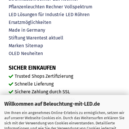
Pflanzenleuchten Rechner
Vollspektrum
LED Lösungen für Industrie
LED Röhren
Ersatzmöglichkeiten
Made in Germany
Stiftung Warentest aktuell
Marken
Sitemap
OLED
Neuheiten
SICHER EINKAUFEN
Trusted Shops Zertifizierung
Schnelle Lieferung
Sichere Zahlung durch SSL
Bestellen ohne Kundenkonto
Willkommen auf Beleuchtung-mit-LED.de
20 Jahre Fachservice-Erfahrung
Um Ihnen ein angenehmes Online-Erlebnis zu ermöglichen, setzen wir
"Ausgezeichnete" Kundenmeinungen
auf unserer Webseite Cookies ein. Durch das Weitersurfen erklären Sie
Mehr als 450.000 zufriedene Kunden
sich mit der Verwendung von Cookies einverstanden. Detaillierte
Informationen und wie Sie der Verwendung von Cookies jederzeit