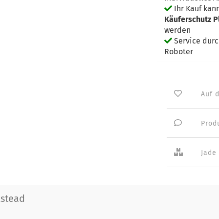
Ihr Kauf kan
Käuferschutz P
werden
Service dur
Roboter
Auf 
Prod
Jade
lstead