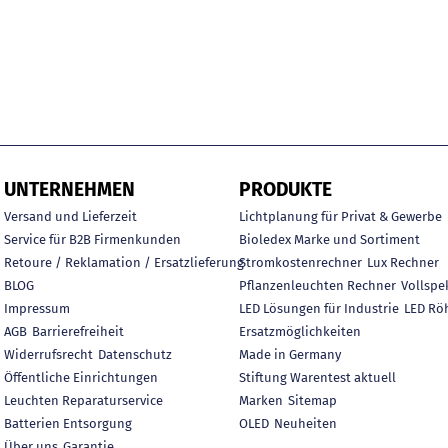
UNTERNEHMEN
PRODUKTE
Versand und Lieferzeit
Lichtplanung für Privat & Gewerbe
Service für B2B Firmenkunden
Bioledex Marke und Sortiment
Retoure / Reklamation / Ersatzlieferung
Stromkostenrechner
Lux Rechner
BLOG
Pflanzenleuchten Rechner
Vollspe
Impressum
LED Lösungen für Industrie
LED Rö
AGB
Barrierefreiheit
Ersatzmöglichkeiten
Widerrufsrecht
Datenschutz
Made in Germany
Öffentliche Einrichtungen
Stiftung Warentest aktuell
Leuchten Reparaturservice
Marken
Sitemap
Batterien Entsorgung
OLED
Neuheiten
Über uns
Garantie