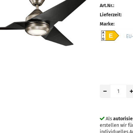
Art.Nr.:
Lieferzeit:
Marke:
A
E
EU-
G
Als
autorisi
erstellen wir 
individuelles 