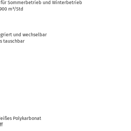
a, für Sommerbetrieb und Winterbetrieb
8900 m³/Std
egriert und wechselbar
Ds tauschbar
Weißes Polykarbonat
ff