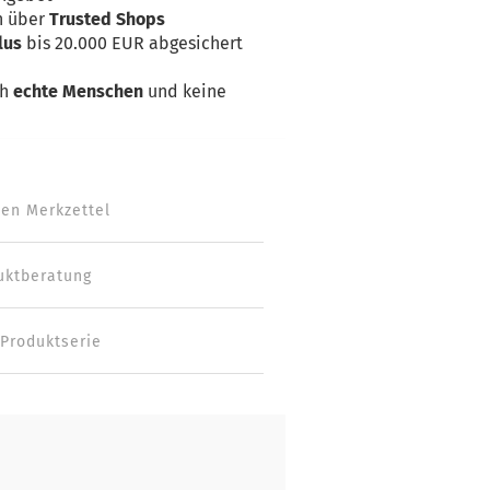
n über
Trusted Shops
lus
bis 20.000 EUR abgesichert
ch
echte Menschen
und keine
den Merkzettel
uktberatung
 Produktserie