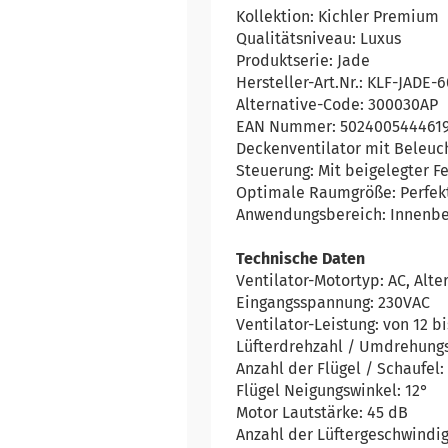
Kollektion: Kichler Premium
Qualitätsniveau: Luxus
Produktserie: Jade
Hersteller-Art.Nr.: KLF-JADE-
Alternative-Code: 300030AP
EAN Nummer: 502400544461
Deckenventilator mit Beleuch
Steuerung: Mit beigelegter 
Optimale Raumgröße: Perfekt
Anwendungsbereich: Innenbe
Technische Daten
Ventilator-Motortyp: AC, Alt
Eingangsspannung: 230VAC
Ventilator-Leistung: von 12 b
Lüfterdrehzahl / Umdrehungs
Anzahl der Flügel / Schaufel:
Flügel Neigungswinkel: 12°
Motor Lautstärke: 45 dB
Anzahl der Lüftergeschwindig