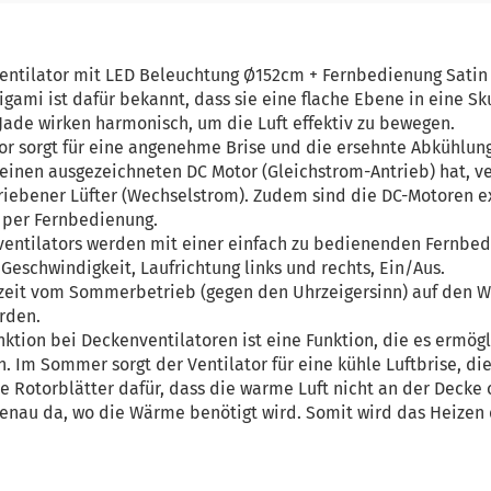
ventilator mit LED Beleuchtung Ø152cm + Fernbedienung Satin
igami ist dafür bekannt, dass sie eine flache Ebene in eine Sk
Jade wirken harmonisch, um die Luft effektiv zu bewegen.
tor sorgt für eine angenehme Brise und die ersehnte Abkühlun
 einen ausgezeichneten DC Motor (Gleichstrom-Antrieb) hat, ve
riebener Lüfter (Wechselstrom). Zudem sind die DC-Motoren e
n per Fernbedienung.
nventilators werden mit einer einfach zu bedienenden Fernbe
 Geschwindigkeit, Laufrichtung links und rechts, Ein/Aus.
rzeit vom Sommerbetrieb (gegen den Uhrzeigersinn) auf den W
rden.
ktion bei Deckenventilatoren ist eine Funktion, die es ermögl
 Im Sommer sorgt der Ventilator für eine kühle Luftbrise, die 
e Rotorblätter dafür, dass die warme Luft nicht an der Decke
enau da, wo die Wärme benötigt wird. Somit wird das Heizen d