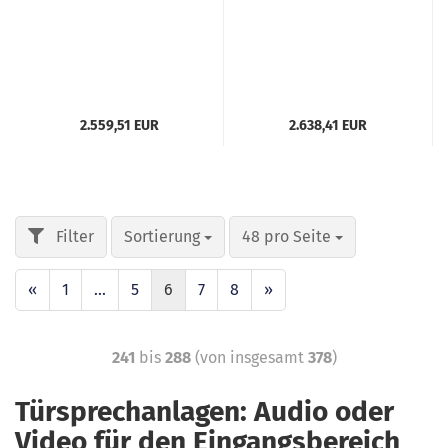
2.559,51 EUR
2.638,41 EUR
Sortierung
48 pro Seite
«
1
...
5
6
7
8
»
241
bis
288
(von insgesamt
378
)
Türsprechanlagen: Audio oder
Video für den Eingangsbereich