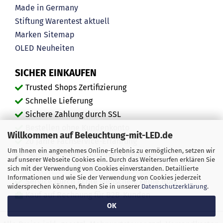
Made in Germany
Stiftung Warentest aktuell
Marken
Sitemap
OLED
Neuheiten
SICHER EINKAUFEN
Trusted Shops Zertifizierung
Schnelle Lieferung
Sichere Zahlung durch SSL
Bestellen ohne Kundenkonto
Willkommen auf Beleuchtung-mit-LED.de
20 Jahre Fachservice-Erfahrung
Um Ihnen ein angenehmes Online-Erlebnis zu ermöglichen, setzen wir
"Ausgezeichnete" Kundenmeinungen
auf unserer Webseite Cookies ein. Durch das Weitersurfen erklären Sie
Mehr als 450.000 zufriedene Kunden
sich mit der Verwendung von Cookies einverstanden. Detaillierte
Informationen und wie Sie der Verwendung von Cookies jederzeit
Service durch echte Menschen, keine Bots
widersprechen können, finden Sie in unserer
Datenschutzerklärung
.
Kauf auf Rechnung für B2B-Kunden
OK