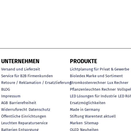
UNTERNEHMEN
PRODUKTE
Versand und Lieferzeit
Lichtplanung für Privat & Gewerbe
Service für B2B Firmenkunden
Bioledex Marke und Sortiment
Retoure / Reklamation / Ersatzlieferung
Stromkostenrechner
Lux Rechner
BLOG
Pflanzenleuchten Rechner
Vollspe
Impressum
LED Lösungen für Industrie
LED Rö
AGB
Barrierefreiheit
Ersatzmöglichkeiten
Widerrufsrecht
Datenschutz
Made in Germany
Öffentliche Einrichtungen
Stiftung Warentest aktuell
Leuchten Reparaturservice
Marken
Sitemap
Batterien Entsorgung
OLED
Neuheiten