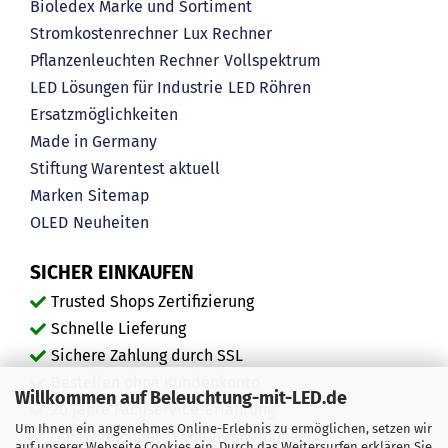
Bioledex Marke und Sortiment
Stromkostenrechner
Lux Rechner
Pflanzenleuchten Rechner
Vollspektrum
LED Lösungen für Industrie
LED Röhren
Ersatzmöglichkeiten
Made in Germany
Stiftung Warentest aktuell
Marken
Sitemap
OLED
Neuheiten
SICHER EINKAUFEN
Trusted Shops Zertifizierung
Schnelle Lieferung
Sichere Zahlung durch SSL
Bestellen ohne Kundenkonto
Willkommen auf Beleuchtung-mit-LED.de
20 Jahre Fachservice-Erfahrung
Um Ihnen ein angenehmes Online-Erlebnis zu ermöglichen, setzen wir
"Ausgezeichnete" Kundenmeinungen
auf unserer Webseite Cookies ein. Durch das Weitersurfen erklären Sie