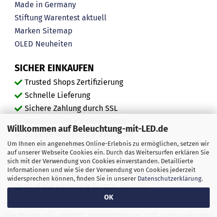
Made in Germany
Stiftung Warentest aktuell
Marken
Sitemap
OLED
Neuheiten
SICHER EINKAUFEN
Trusted Shops Zertifizierung
Schnelle Lieferung
Sichere Zahlung durch SSL
Bestellen ohne Kundenkonto
Willkommen auf Beleuchtung-mit-LED.de
20 Jahre Fachservice-Erfahrung
Um Ihnen ein angenehmes Online-Erlebnis zu ermöglichen, setzen wir
"Ausgezeichnete" Kundenmeinungen
auf unserer Webseite Cookies ein. Durch das Weitersurfen erklären Sie
Mehr als 450.000 zufriedene Kunden
sich mit der Verwendung von Cookies einverstanden. Detaillierte
Informationen und wie Sie der Verwendung von Cookies jederzeit
Service durch echte Menschen, keine Bots
widersprechen können, finden Sie in unserer
Datenschutzerklärung
.
Kauf auf Rechnung für B2B-Kunden
OK
Alle Preise inkl. gesetzl. Mehrwertsteuer zzgl. Versandkosten.