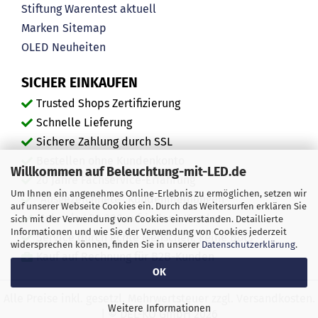
Stiftung Warentest aktuell
Marken
Sitemap
OLED
Neuheiten
SICHER EINKAUFEN
Trusted Shops Zertifizierung
Schnelle Lieferung
Sichere Zahlung durch SSL
Bestellen ohne Kundenkonto
Willkommen auf Beleuchtung-mit-LED.de
20 Jahre Fachservice-Erfahrung
Um Ihnen ein angenehmes Online-Erlebnis zu ermöglichen, setzen wir
"Ausgezeichnete" Kundenmeinungen
auf unserer Webseite Cookies ein. Durch das Weitersurfen erklären Sie
Mehr als 450.000 zufriedene Kunden
sich mit der Verwendung von Cookies einverstanden. Detaillierte
Informationen und wie Sie der Verwendung von Cookies jederzeit
Service durch echte Menschen, keine Bots
widersprechen können, finden Sie in unserer
Datenschutzerklärung
.
Kauf auf Rechnung für B2B-Kunden
OK
Alle Preise inkl. gesetzl. Mehrwertsteuer zzgl. Versandkosten.
Weitere Informationen
| © DEL-KO GmbH 2026